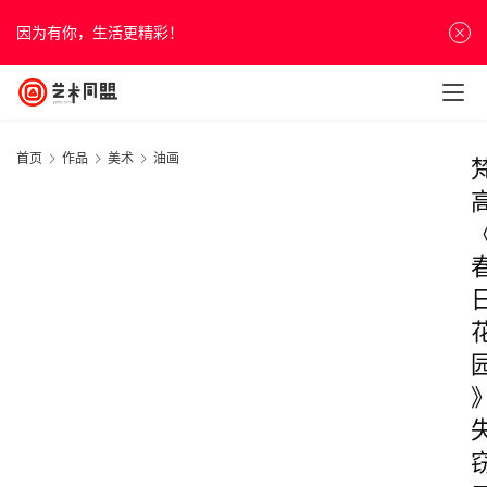
因为有你，生活更精彩！
首页
作品
美术
油画